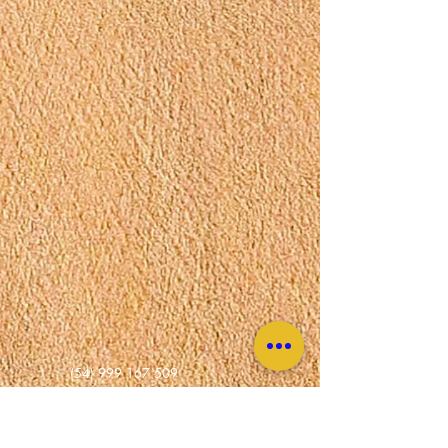
(54) 999 167 509
contato@picciniepaludo.com.br
RUA DR. PAROBÉ, 540 - CENTRO CASCA -