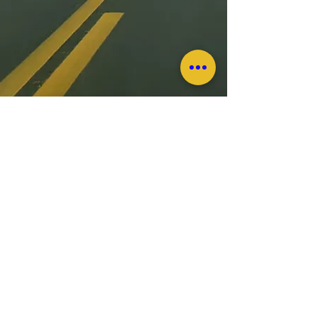
(54) 999 167 509
contato@picciniepaludo.com.br
RUA DR. PAROBÉ, 540 - CENTRO CASCA -
RS