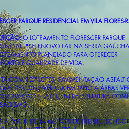
ESCER PARQUE RESIDENCIAL EM VILA FLORES-R
CRIÇÃO:
O LOTEAMENTO FLORESCER PARQUE
DENCIAL, "SEU NOVO LAR NA SERRA GAÚCHA
LOTEAMENTO PLANEJADO PARA OFERECER
ORTO E QUALIDADE DE VIDA.
A COM 127 LOTES, PAVIMENTAÇÃO ASFÁLTI
ÇOS DE CONVIVÊNCIA EM MEIO A ÁREAS VE
RESERVAÇÃO E LAZER, INFRAESTRUTURA COMP
ISAGISMO.
S A PARTIR DE 14 METROS DE FRENTE, SENDO