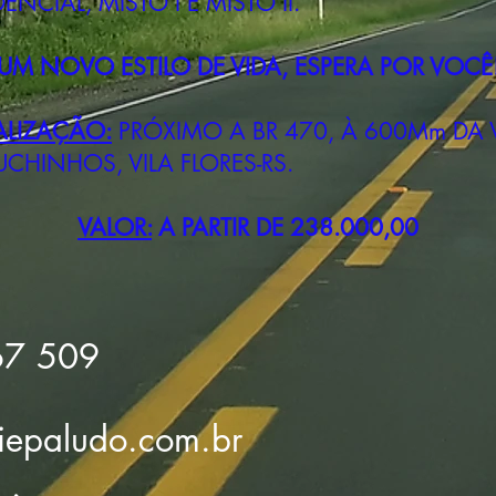
DENCIAL, MISTO I E MISTO II.
UM NOVO ESTILO DE VIDA, ESPERA POR VOCÊ
ALIZAÇÃO:
PRÓXIMO A BR 470, À 600Mm DA 
CHINHOS, VILA FLORES-RS.
VALOR:
A PARTIR DE 238.000,00
67 509
iepaludo.com.br