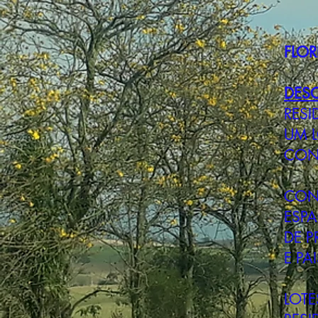
FLOR
DES
RESI
UM 
CONF
CONT
ESPA
DE P
E PA
LOTE