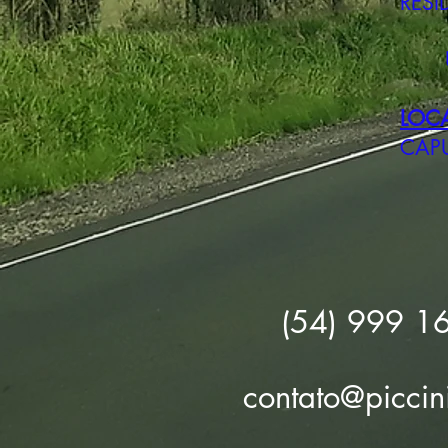
RESI
LOC
CAPU
(54) 999 1
contato@piccin