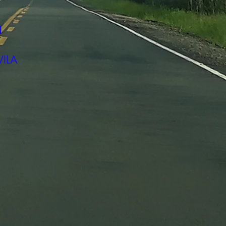
!
VILA