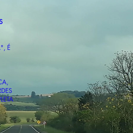
S
", É
CA,
RDES
LETA